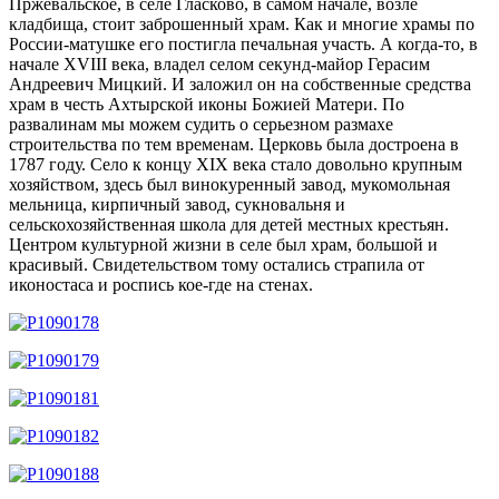
Пржевальское, в селе Гласково, в самом начале, возле
кладбища, стоит заброшенный храм. Как и многие храмы по
России-матушке его постигла печальная участь. А когда-то, в
начале XVIII века, владел селом секунд-майор Герасим
Андреевич Мицкий. И заложил он на собственные средства
храм в честь Ахтырской иконы Божией Матери. По
развалинам мы можем судить о серьезном размахе
строительства по тем временам. Церковь была достроена в
1787 году. Село к концу XIX века стало довольно крупным
хозяйством, здесь был винокуренный завод, мукомольная
мельница, кирпичный завод, сукновальня и
сельскохозяйственная школа для детей местных крестьян.
Центром культурной жизни в селе был храм, большой и
красивый. Свидетельством тому остались страпила от
иконостаса и роспись кое-где на стенах.